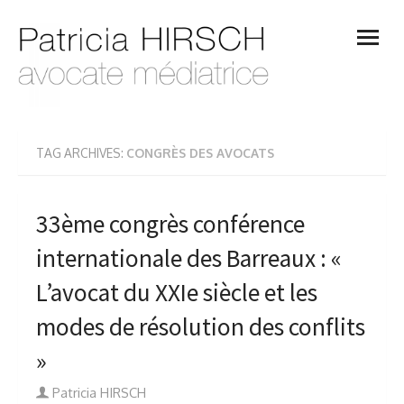
Skip
open
to
menu
content
TAG ARCHIVES:
CONGRÈS DES AVOCATS
33ème congrès conférence
internationale des Barreaux : «
L’avocat du XXIe siècle et les
modes de résolution des conflits
»
Author
Patricia HIRSCH