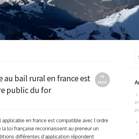
Se
fo
e au bail rural en france est
14
A
MAR
e public du for
en
pu
ral applicable en france est compatible avec l’ordre
ue la loi française reconnaissent au preneur un
itions différentes d’application répondent