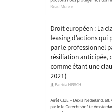
pouvons nous protéger nos donnée
Read More »
Droit européen : La cl
leasing d’actions qui 
par le professionnel p
résiliation anticipée,
comme étant une claus
2021)
Author
Patricia HIRSCH
Arrêt CJUE – Dexia Nederland, aff. 
par le le Gerechtshof te Amsterdam