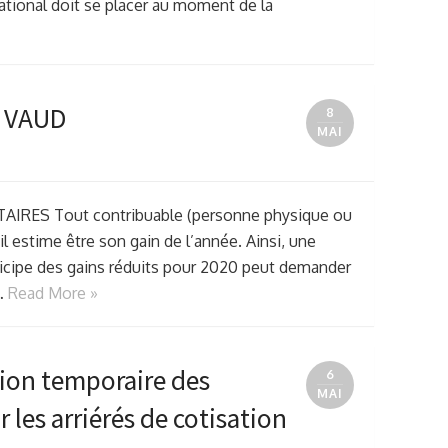
ational doit se placer au moment de la
– VAUD
8
MAI
RES Tout contribuable (personne physique ou
l estime être son gain de l’année. Ainsi, une
ticipe des gains réduits pour 2020 peut demander
 …
Read More »
ion temporaire des
6
MAI
 les arriérés de cotisation