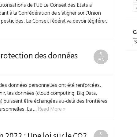
autorisations de l’UE Le Conseil des Etats a
t à la Confédération de s’aligner sur l’Union
esticides. Le Conseil fédéral va devoir légiférer.
C
Ca
 protection des données
5
JAN
t des données personnelles ont été renforcées.
venir, les données (cloud computing, Big Data,
) puissent être échangées au-delà des frontières
ersonnelles. La …
Read More »
2022 : Une loi sur le CO2
5