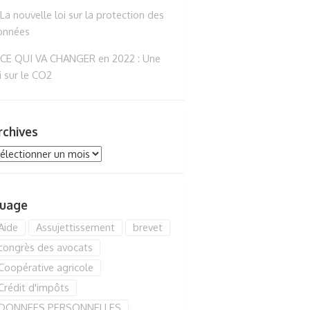
La nouvelle loi sur la protection des
onnées
CE QUI VA CHANGER en 2022 : Une
i sur le CO2
rchives
chives
uage
Aide
Assujettissement
brevet
congrès des avocats
Coopérative agricole
Crédit d'impôts
DONNEES PERSONNELLES