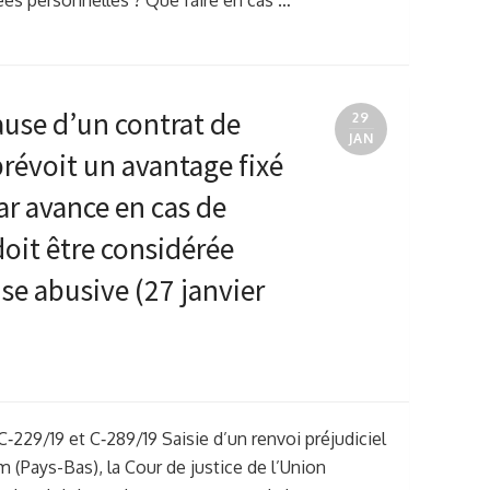
s personnelles ? Que faire en cas …
ause d’un contrat de
29
JAN
prévoit un avantage fixé
ar avance en cas de
 doit être considérée
e abusive (27 janvier
C‑229/19 et C‑289/19 Saisie d’un renvoi préjudiciel
 (Pays-Bas), la Cour de justice de l’Union