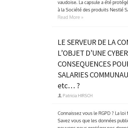
vaudoise. La capsule a été protég
à la Société des produits Nestlé 
Read More »
LE SERVEUR DE LA CO
L’OBJET D’UNE CYBER
CONSEQUENCES POUR 
SALARIES COMMUNAUX
etc… ?
Author
Patricia HIRSCH
Connaissez vous le RGPD ? La loi 
Savez vous que les données publié