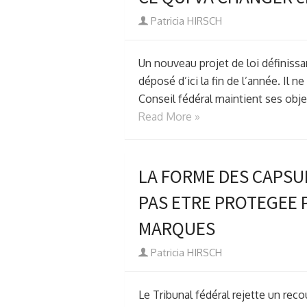
Author
Patricia HIRSCH
Un nouveau projet de loi définissan
déposé d’ici la fin de l’année. Il 
Conseil fédéral maintient ses objec
Read More »
LA FORME DES CAPSU
PAS ETRE PROTEGEE P
MARQUES
Author
Patricia HIRSCH
Le Tribunal fédéral rejette un reco