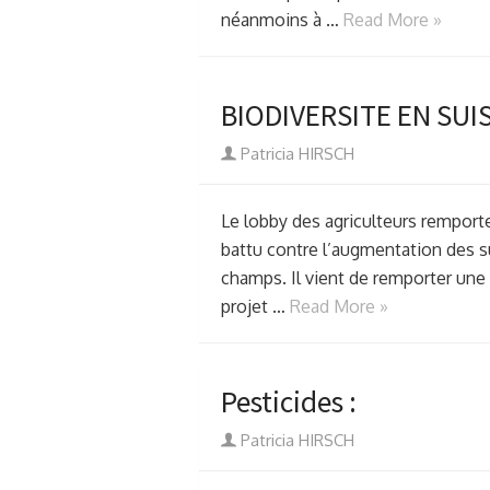
néanmoins à …
Read More »
BIODIVERSITE EN SUI
Author
Patricia HIRSCH
Le lobby des agriculteurs remport
battu contre l’augmentation des s
champs. Il vient de remporter une v
projet …
Read More »
Pesticides :
Author
Patricia HIRSCH