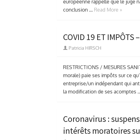
européenne rappelle que le juge n
conclusion …
Read More »
COVID 19 ET IMPÔTS 
Author
Patricia HIRSCH
RESTRICTIONS / MESURES SANITAI
morale) paie ses impôts sur ce qu’i
entreprise/un indépendant qui an
la modification de ses acomptes
Coronavirus : suspens
intérêts moratoires sur