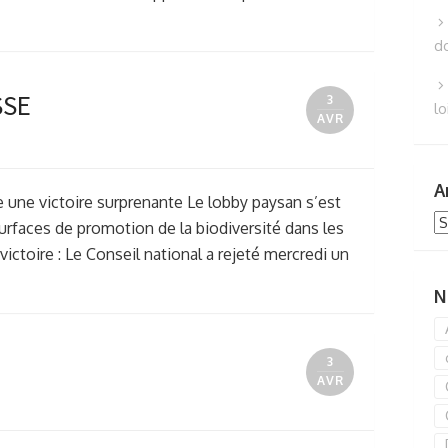
d
SSE
3
lo
AVR
A
e une victoire surprenante Le lobby paysan s’est
Ar
urfaces de promotion de la biodiversité dans les
ictoire : Le Conseil national a rejeté mercredi un
N
3
AVR