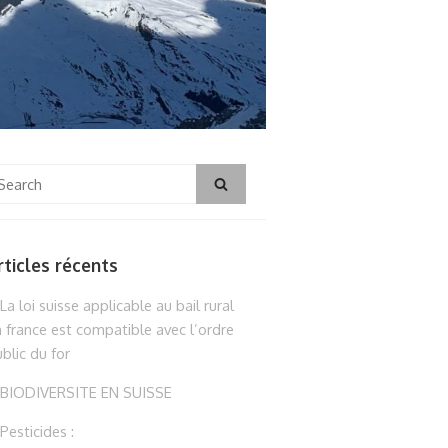
arch
Search
r:
rticles récents
La loi suisse applicable au bail rural
 france est compatible avec l’ordre
blic du for
BIODIVERSITE EN SUISSE
Pesticides :