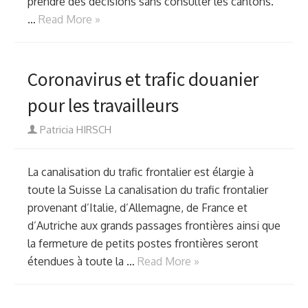
prendre des décisions sans consulter les cantons.
…
Read More »
Coronavirus et trafic douanier
pour les travailleurs
Author
Patricia HIRSCH
La canalisation du trafic frontalier est élargie à
toute la Suisse La canalisation du trafic frontalier
provenant d’Italie, d’Allemagne, de France et
d’Autriche aux grands passages frontières ainsi que
la fermeture de petits postes frontières seront
étendues à toute la …
Read More »