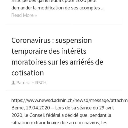
anticipe des gains réduits pour 2020 peut
demander la modification de ses acomptes …
Read More »
Coronavirus : suspension
temporaire des intérêts
moratoires sur les arriérés de
cotisation
Author
Patricia HIRSCH
https://www.newsd.admin.ch/newsd/message/attachme
Berne, 29.04.2020 – Lors de sa séance du 29 avril
2020, le Conseil fédéral a décidé que, pendant la
situation extraordinaire due au coronavirus, les